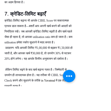
का अहम हिस्सा है।
7. क्रेडिट-लिमिट बढ़ाएँ
क्रेडिट-लिमिट बढ़ाना भी आपके CIBIL Score पर सकारात्मक 
प्रभाव डाल सकता है—बशर्ते आप अपनी खर्च करने की आदतों को 
नियंत्रित रखें। जब आपकी क्रेडिट-लिमिट बढ़ती है और खर्च पहले 
जैसा ही रहता है, तो आपका utilisation ratio कम हो जाता है। कम 
utilisation हमेशा स्कोर सुधारने में मदद करता है।
 उदाहरण: यदि आपकी लिमिट ₹1,00,000 से बढ़कर ₹1,50,000 हो 
जाती है, और आपका खर्च ₹30,000 है, तो उपयोग 30% से घटकर 
20% होने लगेगा। यह आपके वित्तीय अनुशासन को दर्शाता है।
 लेकिन लिमिट बढ़ने के बाद खर्च बढ़ाना गलत है। जिम्मेदारी से 
उपयोग ही लाभदायक होता है। यह तरीका भी CIBIL Score 
Check करने और सुधारने के तरीके 
in Yavatmal 
में एक तेज़ और 
प्रभावी कदम है।
8. संयमित व लगातार क्रेडिट-व्यवहार 
बनाए रखें
CIBIL Score रातों-रात नहीं सुधरता। इसे बेहतर बनाने के लिए 