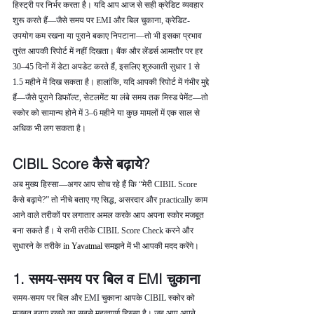
हिस्ट्री पर निर्भर करता है। यदि आप आज से सही क्रेडिट व्यवहार 
शुरू करते हैं—जैसे समय पर EMI और बिल चुकाना, क्रेडिट-
उपयोग कम रखना या पुराने बकाए निपटाना—तो भी इसका प्रभाव 
तुरंत आपकी रिपोर्ट में नहीं दिखता। बैंक और लेंडर्स आमतौर पर हर 
30–45 दिनों में डेटा अपडेट करते हैं, इसलिए शुरुआती सुधार 1 से 
1.5 महीने में दिख सकता है। हालांकि, यदि आपकी रिपोर्ट में गंभीर मुद्दे 
हैं—जैसे पुराने डिफॉल्ट, सेटलमेंट या लंबे समय तक मिस्ड पेमेंट—तो 
स्कोर को सामान्य होने में 3–6 महीने या कुछ मामलों में एक साल से 
अधिक भी लग सकता है।
CIBIL Score कैसे बढ़ाये?
अब मुख्य हिस्सा—अगर आप सोच रहे हैं कि “मेरी CIBIL Score 
कैसे बढ़ाये?” तो नीचे बताए गए सिद्ध, असरदार और practically काम 
आने वाले तरीकों पर लगातार अमल करके आप अपना स्कोर मजबूत 
बना सकते हैं। ये सभी तरीके CIBIL Score Check करने और 
सुधारने के तरीके 
in Yavatmal 
समझने में भी आपकी मदद करेंगे।
1. समय-समय पर बिल व EMI चुकाना
समय-समय पर बिल और EMI चुकाना आपके CIBIL स्कोर को 
मजबूत बनाए रखने का सबसे महत्वपूर्ण हिस्सा है। जब आप अपने 