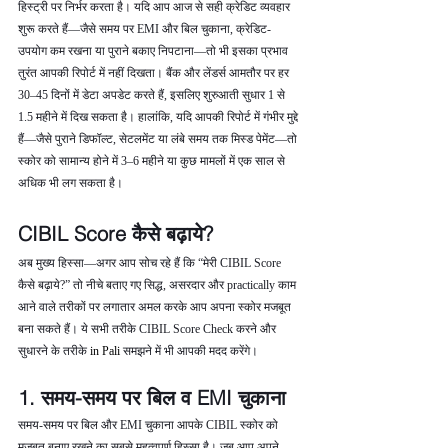
हिस्ट्री पर निर्भर करता है। यदि आप आज से सही क्रेडिट व्यवहार 
शुरू करते हैं—जैसे समय पर EMI और बिल चुकाना, क्रेडिट-
उपयोग कम रखना या पुराने बकाए निपटाना—तो भी इसका प्रभाव 
तुरंत आपकी रिपोर्ट में नहीं दिखता। बैंक और लेंडर्स आमतौर पर हर 
30–45 दिनों में डेटा अपडेट करते हैं, इसलिए शुरुआती सुधार 1 से 
1.5 महीने में दिख सकता है। हालांकि, यदि आपकी रिपोर्ट में गंभीर मुद्दे 
हैं—जैसे पुराने डिफॉल्ट, सेटलमेंट या लंबे समय तक मिस्ड पेमेंट—तो 
स्कोर को सामान्य होने में 3–6 महीने या कुछ मामलों में एक साल से 
अधिक भी लग सकता है।
CIBIL Score कैसे बढ़ाये?
अब मुख्य हिस्सा—अगर आप सोच रहे हैं कि “मेरी CIBIL Score 
कैसे बढ़ाये?” तो नीचे बताए गए सिद्ध, असरदार और practically काम 
आने वाले तरीकों पर लगातार अमल करके आप अपना स्कोर मजबूत 
बना सकते हैं। ये सभी तरीके CIBIL Score Check करने और 
सुधारने के तरीके 
in Pali 
समझने में भी आपकी मदद करेंगे।
1. समय-समय पर बिल व EMI चुकाना
समय-समय पर बिल और EMI चुकाना आपके CIBIL स्कोर को 
मजबूत बनाए रखने का सबसे महत्वपूर्ण हिस्सा है। जब आप अपने 