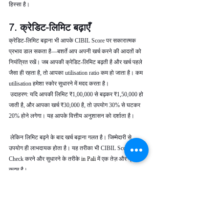
हिस्सा है।
7. क्रेडिट-लिमिट बढ़ाएँ
क्रेडिट-लिमिट बढ़ाना भी आपके CIBIL Score पर सकारात्मक 
प्रभाव डाल सकता है—बशर्ते आप अपनी खर्च करने की आदतों को 
नियंत्रित रखें। जब आपकी क्रेडिट-लिमिट बढ़ती है और खर्च पहले 
जैसा ही रहता है, तो आपका utilisation ratio कम हो जाता है। कम 
utilisation हमेशा स्कोर सुधारने में मदद करता है।
 उदाहरण: यदि आपकी लिमिट ₹1,00,000 से बढ़कर ₹1,50,000 हो 
जाती है, और आपका खर्च ₹30,000 है, तो उपयोग 30% से घटकर 
20% होने लगेगा। यह आपके वित्तीय अनुशासन को दर्शाता है।
 लेकिन लिमिट बढ़ने के बाद खर्च बढ़ाना गलत है। जिम्मेदारी से 
उपयोग ही लाभदायक होता है। यह तरीका भी CIBIL Score 
Check करने और सुधारने के तरीके 
in Pali 
में एक तेज़ और प्रभावी 
कदम है।
8. संयमित व लगातार क्रेडिट-व्यवहार 
बनाए रखें
CIBIL Score रातों-रात नहीं सुधरता। इसे बेहतर बनाने के लिए 