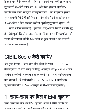
हिस्ट्री पर निर्भर करता है। यदि आप आज से सही क्रेडिट व्यवहार 
शुरू करते हैं—जैसे समय पर EMI और बिल चुकाना, क्रेडिट-
उपयोग कम रखना या पुराने बकाए निपटाना—तो भी इसका प्रभाव 
तुरंत आपकी रिपोर्ट में नहीं दिखता। बैंक और लेंडर्स आमतौर पर हर 
30–45 दिनों में डेटा अपडेट करते हैं, इसलिए शुरुआती सुधार 1 से 
1.5 महीने में दिख सकता है। हालांकि, यदि आपकी रिपोर्ट में गंभीर मुद्दे 
हैं—जैसे पुराने डिफॉल्ट, सेटलमेंट या लंबे समय तक मिस्ड पेमेंट—तो 
स्कोर को सामान्य होने में 3–6 महीने या कुछ मामलों में एक साल से 
अधिक भी लग सकता है।
CIBIL Score कैसे बढ़ाये?
अब मुख्य हिस्सा—अगर आप सोच रहे हैं कि “मेरी CIBIL Score 
कैसे बढ़ाये?” तो नीचे बताए गए सिद्ध, असरदार और practically काम 
आने वाले तरीकों पर लगातार अमल करके आप अपना स्कोर मजबूत 
बना सकते हैं। ये सभी तरीके CIBIL Score Check करने और 
सुधारने के तरीके 
in Moga 
समझने में भी आपकी मदद करेंगे।
1. समय-समय पर बिल व EMI चुकाना
समय-समय पर बिल और EMI चुकाना आपके CIBIL स्कोर को 
मजबूत बनाए रखने का सबसे महत्वपूर्ण हिस्सा है। जब आप अपने 