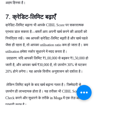
अहम हिस्सा है।
7. क्रेडिट-लिमिट बढ़ाएँ
क्रेडिट-लिमिट बढ़ाना भी आपके CIBIL Score पर सकारात्मक 
प्रभाव डाल सकता है—बशर्ते आप अपनी खर्च करने की आदतों को 
नियंत्रित रखें। जब आपकी क्रेडिट-लिमिट बढ़ती है और खर्च पहले 
जैसा ही रहता है, तो आपका utilisation ratio कम हो जाता है। कम 
utilisation हमेशा स्कोर सुधारने में मदद करता है।
 उदाहरण: यदि आपकी लिमिट ₹1,00,000 से बढ़कर ₹1,50,000 हो 
जाती है, और आपका खर्च ₹30,000 है, तो उपयोग 30% से घटकर 
20% होने लगेगा। यह आपके वित्तीय अनुशासन को दर्शाता है।
 लेकिन लिमिट बढ़ने के बाद खर्च बढ़ाना गलत है। जिम्मेदारी से 
उपयोग ही लाभदायक होता है। यह तरीका भी CIBIL Score 
Check करने और सुधारने के तरीके 
in Moga 
में एक तेज़ और 
प्रभावी कदम है।
8. संयमित व लगातार क्रेडिट-व्यवहार 
बनाए रखें
CIBIL Score रातों-रात नहीं सुधरता। इसे बेहतर बनाने के लिए 