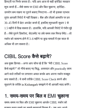
हिस्ट्री पर निर्भर करता है। यदि आप आज से सही क्रेडिट व्यवहार 
शुरू करते हैं—जैसे समय पर EMI और बिल चुकाना, क्रेडिट-
उपयोग कम रखना या पुराने बकाए निपटाना—तो भी इसका प्रभाव 
तुरंत आपकी रिपोर्ट में नहीं दिखता। बैंक और लेंडर्स आमतौर पर हर 
30–45 दिनों में डेटा अपडेट करते हैं, इसलिए शुरुआती सुधार 1 से 
1.5 महीने में दिख सकता है। हालांकि, यदि आपकी रिपोर्ट में गंभीर मुद्दे 
हैं—जैसे पुराने डिफॉल्ट, सेटलमेंट या लंबे समय तक मिस्ड पेमेंट—तो 
स्कोर को सामान्य होने में 3–6 महीने या कुछ मामलों में एक साल से 
अधिक भी लग सकता है।
CIBIL Score कैसे बढ़ाये?
अब मुख्य हिस्सा—अगर आप सोच रहे हैं कि “मेरी CIBIL Score 
कैसे बढ़ाये?” तो नीचे बताए गए सिद्ध, असरदार और practically काम 
आने वाले तरीकों पर लगातार अमल करके आप अपना स्कोर मजबूत 
बना सकते हैं। ये सभी तरीके CIBIL Score Check करने और 
सुधारने के तरीके 
in Kishangarh 
समझने में भी आपकी मदद करेंगे।
1. समय-समय पर बिल व EMI चुकाना
समय-समय पर बिल और EMI चुकाना आपके CIBIL स्कोर को 
मजबूत बनाए रखने का सबसे महत्वपूर्ण हिस्सा है। जब आप अपने 