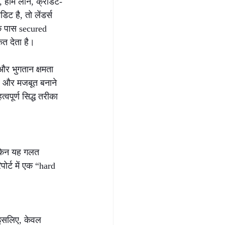
 होम लोन, क्रेडिट-
ट है, तो लेंडर्स 
े पास secured 
ेत देता है।
र भुगतान क्षमता 
िर और मजबूत बनाने 
त्वपूर्ण सिद्ध तरीका 
लेकिन यह गलत 
र्ट में एक “hard 
 इसलिए, केवल 