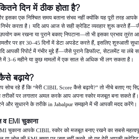
तने दिन में ठीक होता है?
इसका एक निश्चित समय बताना संभव नहीं क्योंकि यह पूरी तरह आपके व
पर निर्भर करता है। यदि आप आज से सही क्रेडिट व्यवहार शुरू करते हैं
पयोग कम रखना या पुराने बकाए निपटाना—तो भी इसका प्रभाव तुरंत आपकी 
तौर पर हर 30–45 दिनों में डेटा अपडेट करते हैं, इसलिए शुरुआती सुधार 
आपकी रिपोर्ट में गंभीर मुद्दे हैं—जैसे पुराने डिफॉल्ट, सेटलमेंट या लंबे 
े में 3–6 महीने या कुछ मामलों में एक साल से अधिक भी लग सकता है।
से बढ़ाये?
सोच रहे हैं कि “मेरी CIBIL Score कैसे बढ़ाये?” तो नीचे बताए गए स
े तरीकों पर लगातार अमल करके आप अपना स्कोर मजबूत बना सकते हैं। 
 और सुधारने के तरीके 
in Jabalpur 
समझने में भी आपकी मदद करेंगे।
 व EMI चुकाना
चुकाना आपके CIBIL स्कोर को मजबूत बनाए रखने का सबसे महत्वपूर्
ल या लोन की EMI समय पर जमा नहीं करते, तो यह देरी आपकी क्रेडिट रिपो