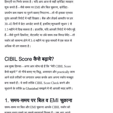
हिस्ट्री पर निर्भर करता है। यदि आप आज से सही क्रेडिट व्यवहार 
शुरू करते हैं—जैसे समय पर EMI और बिल चुकाना, क्रेडिट-
उपयोग कम रखना या पुराने बकाए निपटाना—तो भी इसका प्रभाव 
तुरंत आपकी रिपोर्ट में नहीं दिखता। बैंक और लेंडर्स आमतौर पर हर 
30–45 दिनों में डेटा अपडेट करते हैं, इसलिए शुरुआती सुधार 1 से 
1.5 महीने में दिख सकता है। हालांकि, यदि आपकी रिपोर्ट में गंभीर मुद्दे 
हैं—जैसे पुराने डिफॉल्ट, सेटलमेंट या लंबे समय तक मिस्ड पेमेंट—तो 
स्कोर को सामान्य होने में 3–6 महीने या कुछ मामलों में एक साल से 
अधिक भी लग सकता है।
CIBIL Score कैसे बढ़ाये?
अब मुख्य हिस्सा—अगर आप सोच रहे हैं कि “मेरी CIBIL Score 
कैसे बढ़ाये?” तो नीचे बताए गए सिद्ध, असरदार और practically काम 
आने वाले तरीकों पर लगातार अमल करके आप अपना स्कोर मजबूत 
बना सकते हैं। ये सभी तरीके CIBIL Score Check करने और 
सुधारने के तरीके 
in Ghaziabad 
समझने में भी आपकी मदद करेंगे।
1. समय-समय पर बिल व EMI चुकाना
समय-समय पर बिल और EMI चुकाना आपके CIBIL स्कोर को 
मजबूत बनाए रखने का सबसे महत्वपूर्ण हिस्सा है। जब आप अपने 