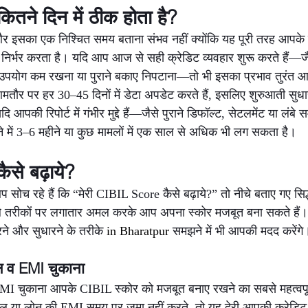
तने दिन में ठीक होता है?
इसका एक निश्चित समय बताना संभव नहीं क्योंकि यह पूरी तरह आपके व
पर निर्भर करता है। यदि आप आज से सही क्रेडिट व्यवहार शुरू करते हैं
पयोग कम रखना या पुराने बकाए निपटाना—तो भी इसका प्रभाव तुरंत आपकी 
तौर पर हर 30–45 दिनों में डेटा अपडेट करते हैं, इसलिए शुरुआती सुधार 
आपकी रिपोर्ट में गंभीर मुद्दे हैं—जैसे पुराने डिफॉल्ट, सेटलमेंट या लंबे 
े में 3–6 महीने या कुछ मामलों में एक साल से अधिक भी लग सकता है।
से बढ़ाये?
सोच रहे हैं कि “मेरी CIBIL Score कैसे बढ़ाये?” तो नीचे बताए गए स
े तरीकों पर लगातार अमल करके आप अपना स्कोर मजबूत बना सकते हैं। 
 और सुधारने के तरीके 
in Bharatpur 
समझने में भी आपकी मदद करेंगे
 व EMI चुकाना
चुकाना आपके CIBIL स्कोर को मजबूत बनाए रखने का सबसे महत्वपूर्
ल या लोन की EMI समय पर जमा नहीं करते, तो यह देरी आपकी क्रेडिट रिपो