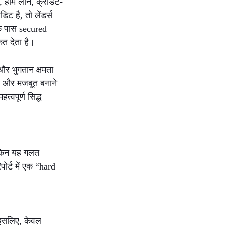
 होम लोन, क्रेडिट-
ट है, तो लेंडर्स 
े पास secured 
ेत देता है।
र भुगतान क्षमता 
िर और मजबूत बनाने 
महत्वपूर्ण सिद्ध 
लेकिन यह गलत 
र्ट में एक “hard 
 इसलिए, केवल 