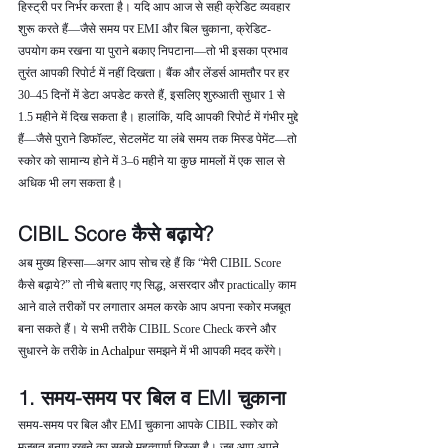
हिस्ट्री पर निर्भर करता है। यदि आप आज से सही क्रेडिट व्यवहार 
शुरू करते हैं—जैसे समय पर EMI और बिल चुकाना, क्रेडिट-
उपयोग कम रखना या पुराने बकाए निपटाना—तो भी इसका प्रभाव 
तुरंत आपकी रिपोर्ट में नहीं दिखता। बैंक और लेंडर्स आमतौर पर हर 
30–45 दिनों में डेटा अपडेट करते हैं, इसलिए शुरुआती सुधार 1 से 
1.5 महीने में दिख सकता है। हालांकि, यदि आपकी रिपोर्ट में गंभीर मुद्दे 
हैं—जैसे पुराने डिफॉल्ट, सेटलमेंट या लंबे समय तक मिस्ड पेमेंट—तो 
स्कोर को सामान्य होने में 3–6 महीने या कुछ मामलों में एक साल से 
अधिक भी लग सकता है।
CIBIL Score कैसे बढ़ाये?
अब मुख्य हिस्सा—अगर आप सोच रहे हैं कि “मेरी CIBIL Score 
कैसे बढ़ाये?” तो नीचे बताए गए सिद्ध, असरदार और practically काम 
आने वाले तरीकों पर लगातार अमल करके आप अपना स्कोर मजबूत 
बना सकते हैं। ये सभी तरीके CIBIL Score Check करने और 
सुधारने के तरीके 
in Achalpur 
समझने में भी आपकी मदद करेंगे।
1. समय-समय पर बिल व EMI चुकाना
समय-समय पर बिल और EMI चुकाना आपके CIBIL स्कोर को 
मजबूत बनाए रखने का सबसे महत्वपूर्ण हिस्सा है। जब आप अपने 