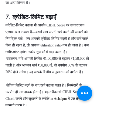
का अहम हिस्सा है।
7. क्रेडिट-लिमिट बढ़ाएँ
क्रेडिट-लिमिट बढ़ाना भी आपके CIBIL Score पर सकारात्मक 
प्रभाव डाल सकता है—बशर्ते आप अपनी खर्च करने की आदतों को 
नियंत्रित रखें। जब आपकी क्रेडिट-लिमिट बढ़ती है और खर्च पहले 
जैसा ही रहता है, तो आपका utilisation ratio कम हो जाता है। कम 
utilisation हमेशा स्कोर सुधारने में मदद करता है।
 उदाहरण: यदि आपकी लिमिट ₹1,00,000 से बढ़कर ₹1,50,000 हो 
जाती है, और आपका खर्च ₹30,000 है, तो उपयोग 30% से घटकर 
20% होने लगेगा। यह आपके वित्तीय अनुशासन को दर्शाता है।
 लेकिन लिमिट बढ़ने के बाद खर्च बढ़ाना गलत है। जिम्मेदारी से 
उपयोग ही लाभदायक होता है। यह तरीका भी CIBIL Score 
Check करने और सुधारने के तरीके 
in Achalpur 
में एक तेज़ और 
प्रभावी कदम है।
8. संयमित व लगातार क्रेडिट-व्यवहार 
बनाए रखें
CIBIL Score रातों-रात नहीं सुधरता। इसे बेहतर बनाने के लिए 