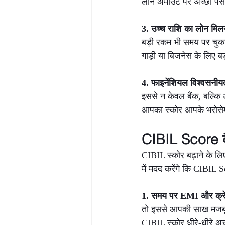
लोन अमाउंट पर अच्छा पैस
3. उच्च राशि का लोन मिलन
बड़ी रकम भी समय पर चुका 
गाड़ी या बिजनेस के लिए बड
4. फाइनेंशियल विश्वसनीयता
इससे न केवल बैंक, बल्कि अ
आपका स्कोर आपके भरोसेमं
CIBIL Score कै
CIBIL स्कोर बढ़ाने के ल
में मदद करेंगे कि CIBIL S
1. समय पर EMI और क्रेडि
तो इससे आपकी साख मजबूत
CIBIL स्कोर धीरे-धीरे अच