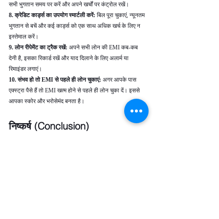
सभी भुगतान समय पर करें और अपने खर्चों पर कंट्रोल रखें।
8. क्रेडिट कार्ड्स का उपयोग स्मार्टली करें:
 बिल पूरा चुकाएं, न्यूनतम 
भुगतान से बचें और कई कार्ड्स को एक साथ अधिक खर्च के लिए न 
इस्तेमाल करें।
9. लोन रीपेमेंट का ट्रैक रखें: 
अपने सभी लोन की EMI कब-कब 
देनी है, इसका रिकार्ड रखें और याद दिलाने के लिए अलार्म या 
रिमाइंडर लगाएं।
10. संभव हो तो EMI से पहले ही लोन चुकाएं:
 अगर आपके पास 
एक्स्ट्रा पैसे हैं तो EMI खत्म होने से पहले ही लोन चुका दें। इससे 
आपका स्कोर और भरोसेमंद बनता है।
निष्कर्ष (Conclusion)
CIBIL स्कोर आपके क्रेडिट स्वास्थ्य का एक महत्वपूर्ण संकेतक है, 
जो बैंकों और फाइनेंशियल संस्थानों को आपकी वित्तीय जिम्मेदारी और 
भरोसेमंदता का पता देता है। एक अच्छा CIBIL स्कोर मिलने पर 
आपको लोन या क्रेडिट कार्ड जल्दी और आसान शर्तों पर मिल सकते 
हैं, साथ ही कम ब्याज दर और उच्च लोन लिमिट का फायदा भी होता 
है। इसे बढ़ाने के लिए समय पर EMI और बिल भुगतान करना, 
क्रेडिट लिमिट का सही उपयोग करना, और जरूरत के अनुसार ही 
नए लोन या कार्ड के लिए आवेदन करना जरूरी है।