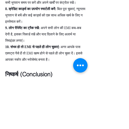
सभी भुगतान समय पर करें और अपने खर्चों पर कंट्रोल रखें।
8. क्रेडिट कार्ड्स का उपयोग स्मार्टली करें:
 बिल पूरा चुकाएं, न्यूनतम 
भुगतान से बचें और कई कार्ड्स को एक साथ अधिक खर्च के लिए न 
इस्तेमाल करें।
9. लोन रीपेमेंट का ट्रैक रखें: 
अपने सभी लोन की EMI कब-कब 
देनी है, इसका रिकार्ड रखें और याद दिलाने के लिए अलार्म या 
रिमाइंडर लगाएं।
10. संभव हो तो EMI से पहले ही लोन चुकाएं:
 अगर आपके पास 
एक्स्ट्रा पैसे हैं तो EMI खत्म होने से पहले ही लोन चुका दें। इससे 
आपका स्कोर और भरोसेमंद बनता है।
निष्कर्ष (Conclusion)
CIBIL स्कोर आपके क्रेडिट स्वास्थ्य का एक महत्वपूर्ण संकेतक है, 
जो बैंकों और फाइनेंशियल संस्थानों को आपकी वित्तीय जिम्मेदारी और 
भरोसेमंदता का पता देता है। एक अच्छा CIBIL स्कोर मिलने पर 
आपको लोन या क्रेडिट कार्ड जल्दी और आसान शर्तों पर मिल सकते 
हैं, साथ ही कम ब्याज दर और उच्च लोन लिमिट का फायदा भी होता 
है। इसे बढ़ाने के लिए समय पर EMI और बिल भुगतान करना, 
क्रेडिट लिमिट का सही उपयोग करना, और जरूरत के अनुसार ही 
नए लोन या कार्ड के लिए आवेदन करना जरूरी है।