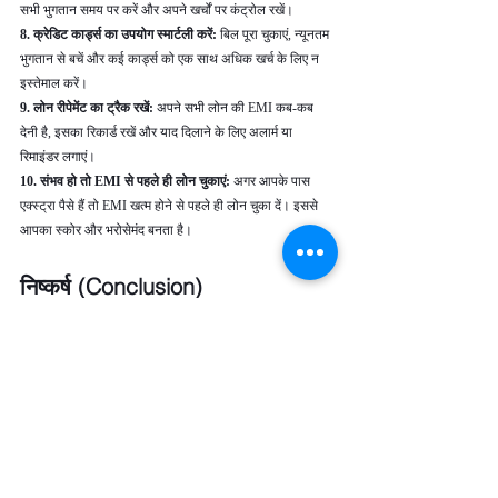
सभी भुगतान समय पर करें और अपने खर्चों पर कंट्रोल रखें।
8. क्रेडिट कार्ड्स का उपयोग स्मार्टली करें:
 बिल पूरा चुकाएं, न्यूनतम 
भुगतान से बचें और कई कार्ड्स को एक साथ अधिक खर्च के लिए न 
इस्तेमाल करें।
9. लोन रीपेमेंट का ट्रैक रखें: 
अपने सभी लोन की EMI कब-कब 
देनी है, इसका रिकार्ड रखें और याद दिलाने के लिए अलार्म या 
रिमाइंडर लगाएं।
10. संभव हो तो EMI से पहले ही लोन चुकाएं:
 अगर आपके पास 
एक्स्ट्रा पैसे हैं तो EMI खत्म होने से पहले ही लोन चुका दें। इससे 
आपका स्कोर और भरोसेमंद बनता है।
निष्कर्ष (Conclusion)
CIBIL स्कोर आपके क्रेडिट स्वास्थ्य का एक महत्वपूर्ण संकेतक है, 
जो बैंकों और फाइनेंशियल संस्थानों को आपकी वित्तीय जिम्मेदारी और 
भरोसेमंदता का पता देता है। एक अच्छा CIBIL स्कोर मिलने पर 
आपको लोन या क्रेडिट कार्ड जल्दी और आसान शर्तों पर मिल सकते 
हैं, साथ ही कम ब्याज दर और उच्च लोन लिमिट का फायदा भी होता 
है। इसे बढ़ाने के लिए समय पर EMI और बिल भुगतान करना, 
क्रेडिट लिमिट का सही उपयोग करना, और जरूरत के अनुसार ही 
नए लोन या कार्ड के लिए आवेदन करना जरूरी है।