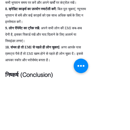
सभी भुगतान समय पर करें और अपने खर्चों पर कंट्रोल रखें।
8. क्रेडिट कार्ड्स का उपयोग स्मार्टली करें:
 बिल पूरा चुकाएं, न्यूनतम 
भुगतान से बचें और कई कार्ड्स को एक साथ अधिक खर्च के लिए न 
इस्तेमाल करें।
9. लोन रीपेमेंट का ट्रैक रखें: 
अपने सभी लोन की EMI कब-कब 
देनी है, इसका रिकार्ड रखें और याद दिलाने के लिए अलार्म या 
रिमाइंडर लगाएं।
10. संभव हो तो EMI से पहले ही लोन चुकाएं:
 अगर आपके पास 
एक्स्ट्रा पैसे हैं तो EMI खत्म होने से पहले ही लोन चुका दें। इससे 
आपका स्कोर और भरोसेमंद बनता है।
निष्कर्ष (Conclusion)
CIBIL स्कोर आपके क्रेडिट स्वास्थ्य का एक महत्वपूर्ण संकेतक है, 
जो बैंकों और फाइनेंशियल संस्थानों को आपकी वित्तीय जिम्मेदारी और 
भरोसेमंदता का पता देता है। एक अच्छा CIBIL स्कोर मिलने पर 
आपको लोन या क्रेडिट कार्ड जल्दी और आसान शर्तों पर मिल सकते 
हैं, साथ ही कम ब्याज दर और उच्च लोन लिमिट का फायदा भी होता 
है। इसे बढ़ाने के लिए समय पर EMI और बिल भुगतान करना, 
क्रेडिट लिमिट का सही उपयोग करना, और जरूरत के अनुसार ही 
नए लोन या कार्ड के लिए आवेदन करना जरूरी है।